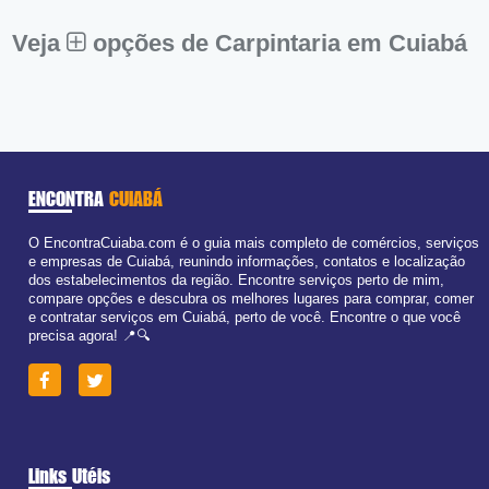
Sáb:
Fechado
Dom:
Fechado
Veja
opções de Carpintaria em Cuiabá
ENCONTRA
CUIABÁ
O EncontraCuiaba.com é o guia mais completo de comércios, serviços
e empresas de Cuiabá, reunindo informações, contatos e localização
dos estabelecimentos da região. Encontre serviços perto de mim,
compare opções e descubra os melhores lugares para comprar, comer
e contratar serviços em Cuiabá, perto de você. Encontre o que você
precisa agora! 📍🔍
Links Utéis