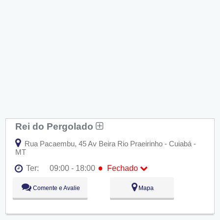
Rei do Pergolado
Rua Pacaembu, 45 Av Beira Rio Praeirinho - Cuiabá -
MT
●
Ter:
09:00 - 18:00
Fechado
Seg:
09:00 - 18:00
Comente e Avalie
Mapa
●
Ter:
09:00 - 18:00
Fechado
Qua:
09:00 - 18:00
Qui:
09:00 - 18:00
Sex:
09:00 - 18:00