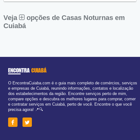
Sex:
09:00 - 18:00
Sáb:
Fechado
Dom:
Fechado
Veja
opções de Casas Noturnas em
Cuiabá
ENCONTRA
CUIABÁ
O EncontraCuiaba.com é o guia mais completo de comércios, serviços
e empresas de Cuiabá, reunindo informações, contatos e localização
dos estabelecimentos da região. Encontre serviços perto de mim,
compare opções e descubra os melhores lugares para comprar, comer
e contratar serviços em Cuiabá, perto de você. Encontre o que você
precisa agora! 📍🔍