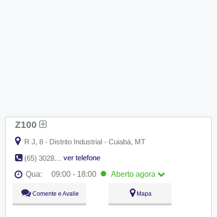
Z100
R J, 8 - Distrito Industrial - Cuiabá, MT
ver telefone
(65) 3028-3967
Qua:
09:00 - 18:00
Aberto
agora
Seg:
09:00 - 18:00
Comente e Avalie
Mapa
Ter:
09:00 - 18:00
Qua:
09:00 - 18:00
Aberto
agora
Qui:
09:00 - 18:00