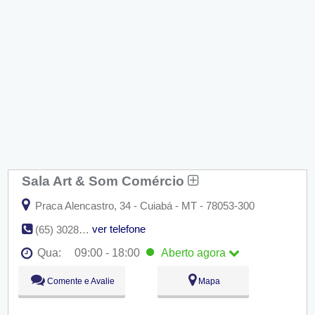
Sala Art & Som Comércio
Praca Alencastro, 34 - Cuiabá - MT - 78053-300
ver telefone
(65) 3028-6370
Qua:
09:00 - 18:00
Aberto
agora
Seg:
09:00 - 18:00
Comente e Avalie
Mapa
Ter:
09:00 - 18:00
Qua:
09:00 - 18:00
Aberto
agora
Qui:
09:00 - 18:00