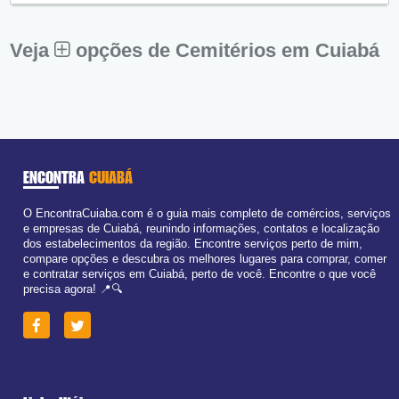
Sex:
09:00 - 18:00
Sáb:
Fechado
Dom:
Fechado
Veja
opções de Cemitérios em Cuiabá
ENCONTRA
CUIABÁ
O EncontraCuiaba.com é o guia mais completo de comércios, serviços
e empresas de Cuiabá, reunindo informações, contatos e localização
dos estabelecimentos da região. Encontre serviços perto de mim,
compare opções e descubra os melhores lugares para comprar, comer
e contratar serviços em Cuiabá, perto de você. Encontre o que você
precisa agora! 📍🔍