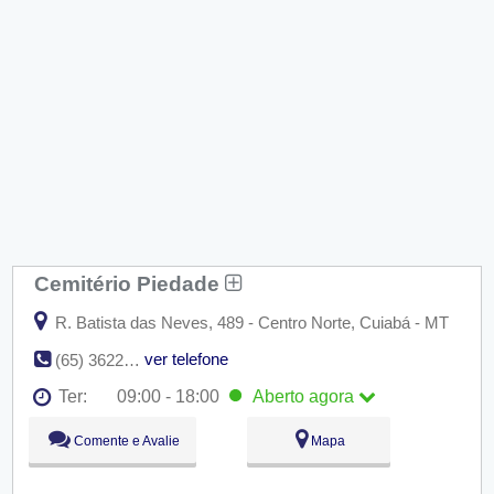
Cemitério Piedade
R. Batista das Neves, 489 - Centro Norte, Cuiabá - MT
ver telefone
(65) 3622-2327
Ter:
09:00 - 18:00
Aberto
agora
Seg:
09:00 - 18:00
Comente e Avalie
Mapa
Ter:
09:00 - 18:00
Aberto
agora
Qua:
09:00 - 18:00
Qui:
09:00 - 18:00