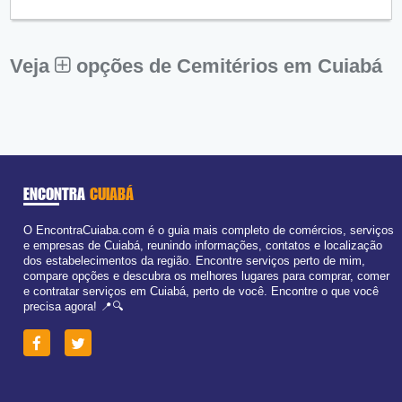
Qui:
09:00 - 18:00
Sex:
09:00 - 18:00
Sáb:
Fechado
Dom:
Fechado
Veja
opções de Cemitérios em Cuiabá
ENCONTRA
CUIABÁ
O EncontraCuiaba.com é o guia mais completo de comércios, serviços
e empresas de Cuiabá, reunindo informações, contatos e localização
dos estabelecimentos da região. Encontre serviços perto de mim,
compare opções e descubra os melhores lugares para comprar, comer
e contratar serviços em Cuiabá, perto de você. Encontre o que você
precisa agora! 📍🔍