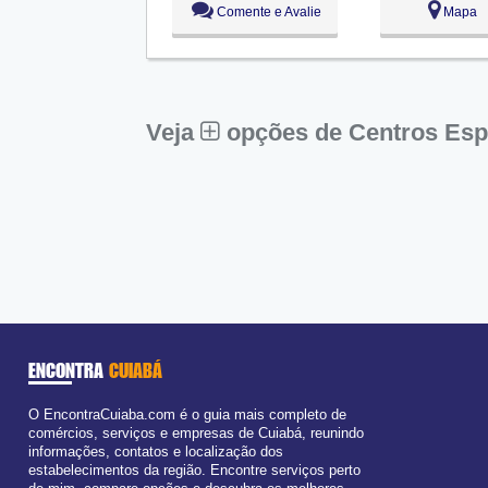
Comente e Avalie
Mapa
Ter:
09:00 - 18:00
Qua:
09:00 - 18:00
Qui:
09:00 - 18:00
Sex:
09:00 - 18:00
Sáb:
Fechado
Dom:
Fechado
Veja
opções de Centros Esp
ENCONTRA
CUIABÁ
O EncontraCuiaba.com é o guia mais completo de
comércios, serviços e empresas de Cuiabá, reunindo
informações, contatos e localização dos
estabelecimentos da região. Encontre serviços perto