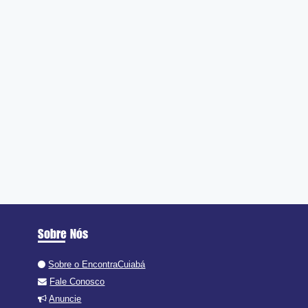
Sobre Nós
Sobre o EncontraCuiabá
Fale Conosco
Anuncie