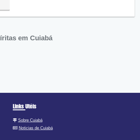
íritas em Cuiabá
Links Utéis
Sobre Cuiabá
Noticias de Cuiabá