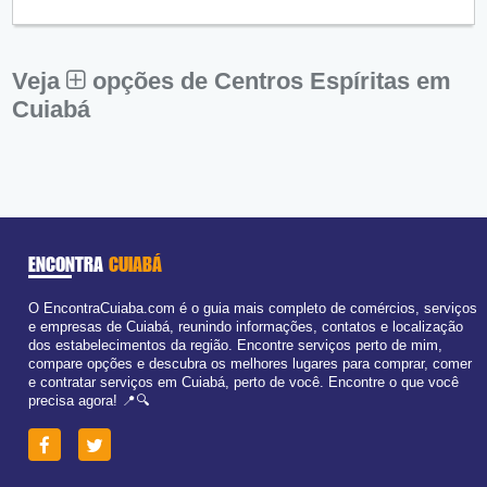
Qui:
09:00 - 18:00
Sex:
09:00 - 18:00
Sáb:
Fechado
Dom:
Fechado
Veja
opções de Centros Espíritas em
Cuiabá
ENCONTRA
CUIABÁ
O EncontraCuiaba.com é o guia mais completo de comércios, serviços
e empresas de Cuiabá, reunindo informações, contatos e localização
dos estabelecimentos da região. Encontre serviços perto de mim,
compare opções e descubra os melhores lugares para comprar, comer
e contratar serviços em Cuiabá, perto de você. Encontre o que você
precisa agora! 📍🔍