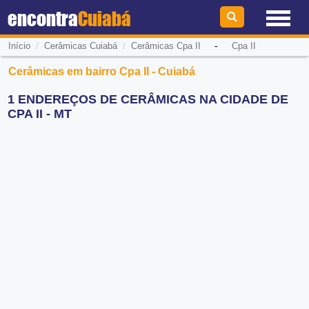
encontra
Cuiabá
/
/
-
Início
Cerâmicas Cuiabá
Cerâmicas Cpa II
Cpa II
Cerâmicas em bairro Cpa II - Cuiabá
1 ENDEREÇOS DE CERÂMICAS NA CIDADE DE
CPA II - MT