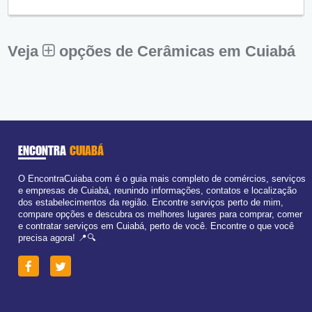
Qui:
09:00 - 18:00
Sex:
09:00 - 18:00
Sáb:
Fechado
Dom:
Fechado
Veja
opções de Cerâmicas em Cuiabá
ENCONTRA
CUIABÁ
O EncontraCuiaba.com é o guia mais completo de comércios, serviços
e empresas de Cuiabá, reunindo informações, contatos e localização
dos estabelecimentos da região. Encontre serviços perto de mim,
compare opções e descubra os melhores lugares para comprar, comer
e contratar serviços em Cuiabá, perto de você. Encontre o que você
precisa agora! 📍🔍