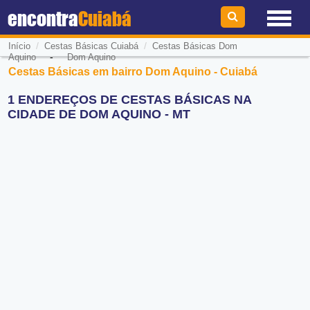
encontra
Cuiabá
/
/
Início
Cestas Básicas Cuiabá
Cestas Básicas Dom
-
Aquino
Dom Aquino
Cestas Básicas em bairro Dom Aquino - Cuiabá
1 ENDEREÇOS DE CESTAS BÁSICAS NA
CIDADE DE DOM AQUINO - MT