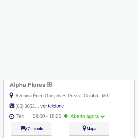
Alpha Flores
Avenida Érico Gonçalves Preza - Cuiabá - MT
ver telefone
(65) 3653-0660
Ter:
09:00 - 18:00
Aberto
agora
Seg:
09:00 - 18:00
Comente
Mapa
Ter:
09:00 - 18:00
Aberto
agora
Qua:
09:00 - 18:00