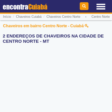
encontra
Cuiabá
/
/
-
Início
Chaveiros Cuiabá
Chaveiros Centro Norte
Centro Norte
Chaveiros em bairro Centro Norte - Cuiabá
2 ENDEREÇOS DE CHAVEIROS NA CIDADE DE
CENTRO NORTE - MT