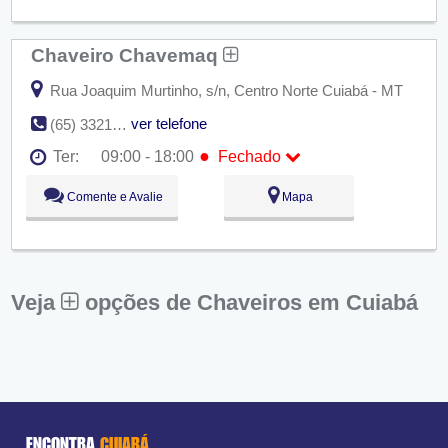
Qui:
09:00 - 18:00
Sex:
09:00 - 18:00
Sáb:
Fechado
Chaveiro Chavemaq
Dom:
Fechado
Rua Joaquim Murtinho, s/n, Centro Norte Cuiabá - MT
ver telefone
(65) 3321-5728
●
Ter:
09:00 - 18:00
Fechado
Seg:
09:00 - 18:00
Comente e Avalie
Mapa
●
Ter:
09:00 - 18:00
Fechado
Qua:
09:00 - 18:00
Qui:
09:00 - 18:00
Sex:
09:00 - 18:00
Sáb:
Fechado
Dom:
Fechado
Veja
opções de Chaveiros em Cuiabá
ENCONTRA
CUIABÁ