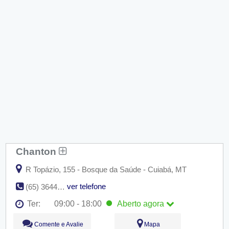
Chanton
R Topázio, 155 - Bosque da Saúde - Cuiabá, MT
ver telefone
(65) 3644-0680
Ter:
09:00 - 18:00
Aberto
agora
Seg:
09:00 - 18:00
Comente e Avalie
Mapa
Ter:
09:00 - 18:00
Aberto
agora