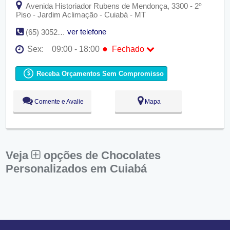
Avenida Historiador Rubens de Mendonça, 3300 - 2º
Piso - Jardim Aclimação - Cuiabá - MT
ver telefone
(65) 3052-0430
●
Sex:
09:00 - 18:00
Fechado
Seg:
09:00 - 18:00
Ter:
09:00 - 18:00
Receba Orçamentos Sem Compromisso
Qua:
09:00 - 18:00
Qui:
09:00 - 18:00
●
Sex:
09:00 - 18:00
Fechado
Comente e Avalie
Mapa
Sáb:
Fechado
Dom:
Fechado
Veja
opções de Chocolates
Personalizados em Cuiabá