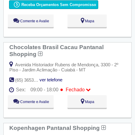
Ter:
09:00 - 18:00
Receba Orçamentos Sem Compromisso
Qua:
09:00 - 18:00
Qui:
09:00 - 18:00
●
Sex:
09:00 - 18:00
Fechado
Comente e Avalie
Mapa
Sáb:
Fechado
Dom:
Fechado
Chocolates Brasil Cacau Pantanal
Shopping
Avenida Historiador Rubens de Mendonça, 3300 - 2º
Piso - Jardim Aclimação - Cuiabá - MT
ver telefone
(65) 3653-1947
●
Sex:
09:00 - 18:00
Fechado
Seg:
09:00 - 18:00
Comente e Avalie
Mapa
Ter:
09:00 - 18:00
Qua:
09:00 - 18:00
Qui:
09:00 - 18:00
●
Sex:
09:00 - 18:00
Fechado
Sáb:
Fechado
Kopenhagen Pantanal Shopping
Dom:
Fechado