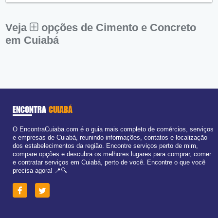
Sex:
09:00 - 18:00
Sáb:
Fechado
Dom:
Fechado
Veja
opções de Cimento e Concreto
em Cuiabá
ENCONTRA
CUIABÁ
O EncontraCuiaba.com é o guia mais completo de comércios, serviços
e empresas de Cuiabá, reunindo informações, contatos e localização
dos estabelecimentos da região. Encontre serviços perto de mim,
compare opções e descubra os melhores lugares para comprar, comer
e contratar serviços em Cuiabá, perto de você. Encontre o que você
precisa agora! 📍🔍