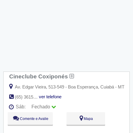
Cineclube Coxiponés
Av. Edgar Vieira, 513-549 - Boa Esperança, Cuiabá - MT
ver telefone
(65) 3615-8377
Sáb:
Fechado
Seg:
09:00 - 18:00
Comente e Avalie
Mapa
Ter:
09:00 - 18:00
Qua:
09:00 - 18:00
Qui:
09:00 - 18:00