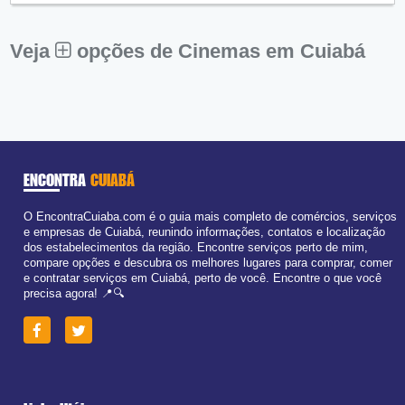
Sex:
09:00 - 18:00
Sáb:
Fechado
Dom:
Fechado
Veja
opções de Cinemas em Cuiabá
ENCONTRA
CUIABÁ
O EncontraCuiaba.com é o guia mais completo de comércios, serviços
e empresas de Cuiabá, reunindo informações, contatos e localização
dos estabelecimentos da região. Encontre serviços perto de mim,
compare opções e descubra os melhores lugares para comprar, comer
e contratar serviços em Cuiabá, perto de você. Encontre o que você
precisa agora! 📍🔍