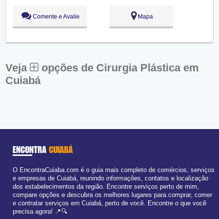
Qui:
09:00 - 18:00
Sex:
09:00 - 18:00
Comente e Avalie
Mapa
Sáb:
Fechado
Dom:
Fechado
Veja
opções de Cirurgia Plástica em
Cuiabá
ENCONTRA
CUIABÁ
O EncontraCuiaba.com é o guia mais completo de comércios, serviços
e empresas de Cuiabá, reunindo informações, contatos e localização
dos estabelecimentos da região. Encontre serviços perto de mim,
compare opções e descubra os melhores lugares para comprar, comer
e contratar serviços em Cuiabá, perto de você. Encontre o que você
precisa agora! 📍🔍