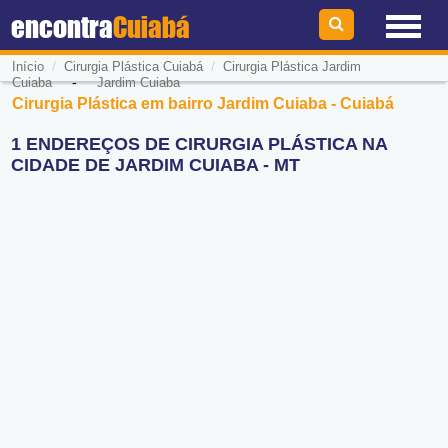
encontra
Cuiabá
/
/
Início
Cirurgia Plástica Cuiabá
Cirurgia Plástica Jardim
-
Cuiaba
Jardim Cuiaba
Cirurgia Plástica em bairro Jardim Cuiaba - Cuiabá
1 ENDEREÇOS DE CIRURGIA PLÁSTICA NA
CIDADE DE JARDIM CUIABA - MT