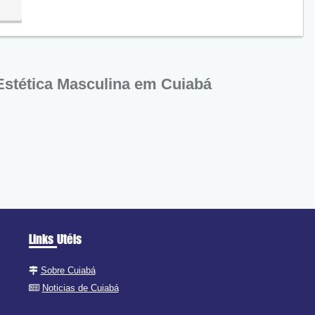
00
Estética Masculina em Cuiabá
Links Utéis
Sobre Cuiabá
Noticias de Cuiabá