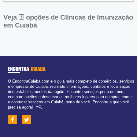
Sex:
09:00 - 18:00
Sáb:
Fechado
Dom:
Fechado
Veja
opções de Clínicas de Imunização
em Cuiabá
ENCONTRA
CUIABÁ
O EncontraCuiaba.com é o guia mais completo de comércios, serviços
e empresas de Cuiabá, reunindo informações, contatos e localização
dos estabelecimentos da região. Encontre serviços perto de mim,
compare opções e descubra os melhores lugares para comprar, comer
e contratar serviços em Cuiabá, perto de você. Encontre o que você
precisa agora! 📍🔍