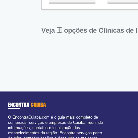
Qua:
09:00 - 18:00
Aberto
ago
Qui:
09:00 - 18:00
Sex:
09:00 - 18:00
Sáb:
Fechado
Dom:
Fechado
Veja
opções de Clínicas de
ENCONTRA
CUIABÁ
O EncontraCuiaba.com é o guia mais completo de
comércios, serviços e empresas de Cuiabá, reunindo
informações, contatos e localização dos
estabelecimentos da região. Encontre serviços perto