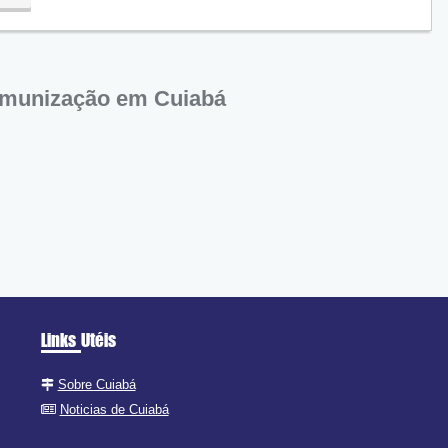
ra
 Imunização em Cuiabá
Links Utéis
Sobre Cuiabá
Noticias de Cuiabá