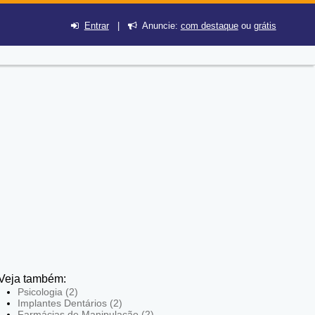
Entrar
|
Anuncie:
com destaque
ou
grátis
Veja também:
Psicologia (2)
Implantes Dentários (2)
Farmácias de Manipulação (2)