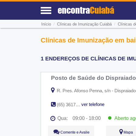
encontra
Cuiabá
/
/
Início
Clínicas de Imunização Cuiabá
Clínicas 
Clínicas de Imunização em ba
1 ENDEREÇOS DE CLÍNICAS DE IM
Posto de Saúde do Dispraiad
R. Pres. Afonso Penna, s/n - Dispraiado
ver telefone
(65) 3617-1203
Qua:
09:00 - 18:00
Aberto
ag
Seg:
09:00 - 18:00
Comente e Avalie
Mapa
Ter:
09:00 - 18:00