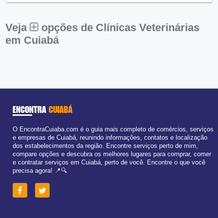
Sex:
09:00 - 18:00
Sáb:
Fechado
Dom:
Fechado
Veja
opções de Clínicas Veterinárias
em Cuiabá
ENCONTRA
CUIABÁ
O EncontraCuiaba.com é o guia mais completo de comércios, serviços
e empresas de Cuiabá, reunindo informações, contatos e localização
dos estabelecimentos da região. Encontre serviços perto de mim,
compare opções e descubra os melhores lugares para comprar, comer
e contratar serviços em Cuiabá, perto de você. Encontre o que você
precisa agora! 📍🔍