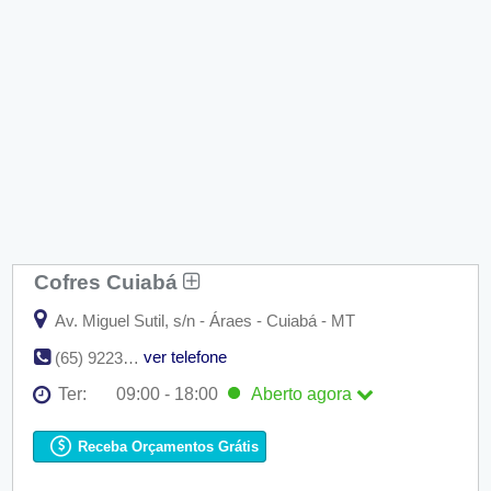
Cofres Cuiabá
Av. Miguel Sutil, s/n - Áraes - Cuiabá - MT
ver telefone
(65) 9223-8978
Ter:
09:00 - 18:00
Aberto
agora
Seg:
09:00 - 18:00
Ter:
09:00 - 18:00
Aberto
agora
Receba Orçamentos Grátis
Qua:
09:00 - 18:00
Qui:
09:00 - 18:00