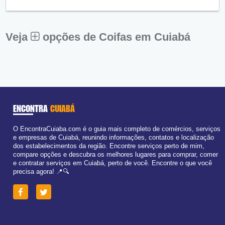
Qui:
09:00 - 18:00
Sex:
09:00 - 18:00
Aberto
agora
Sáb:
Fechado
Dom:
Fechado
Veja
opções de Coifas em Cuiabá
ENCONTRA
CUIABÁ
O EncontraCuiaba.com é o guia mais completo de comércios, serviços
e empresas de Cuiabá, reunindo informações, contatos e localização
dos estabelecimentos da região. Encontre serviços perto de mim,
compare opções e descubra os melhores lugares para comprar, comer
e contratar serviços em Cuiabá, perto de você. Encontre o que você
precisa agora! 📍🔍