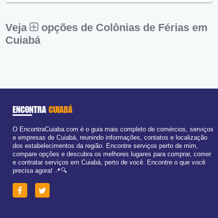
Sex:
09:00 - 18:00
Sáb:
Fechado
Dom:
Fechado
Veja
opções de Colônias de Férias em
Cuiabá
ENCONTRA
CUIABÁ
O EncontraCuiaba.com é o guia mais completo de comércios, serviços
e empresas de Cuiabá, reunindo informações, contatos e localização
dos estabelecimentos da região. Encontre serviços perto de mim,
compare opções e descubra os melhores lugares para comprar, comer
e contratar serviços em Cuiabá, perto de você. Encontre o que você
precisa agora! 📍🔍