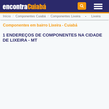
encontra
Cuiabá
/
/
-
Início
Componentes Cuiabá
Componentes Lixeira
Lixeira
Componentes em bairro Lixeira - Cuiabá
1 ENDEREÇOS DE COMPONENTES NA CIDADE
DE LIXEIRA - MT