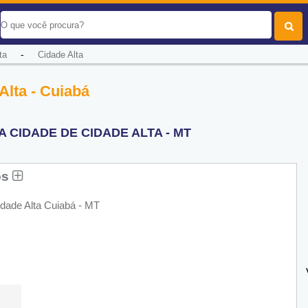
-
ta
Cidade Alta
Alta - Cuiabá
CIDADE DE CIDADE ALTA - MT
os
idade Alta Cuiabá - MT