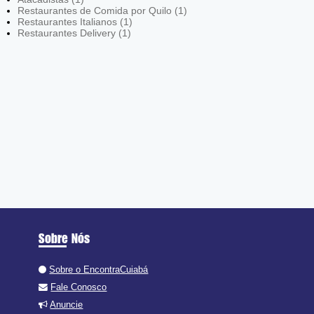
Restaurantes de Comida por Quilo (1)
Restaurantes Italianos (1)
Restaurantes Delivery (1)
Sobre Nós
Sobre o EncontraCuiabá
Fale Conosco
Anuncie