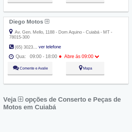
●
Qua:
09:00 - 18:00
Abre ás 09:00
Qui:
09:00 - 18:00
Sex:
09:00 - 18:00
Sáb:
Fechado
Diego Motos
Dom:
Fechado
Av. Gen. Mello, 1188 - Dom Aquino - Cuiabá - MT -
78015-300
ver telefone
(65) 3023-6894
●
Qua:
09:00 - 18:00
Abre ás 09:00
Seg:
09:00 - 18:00
Comente e Avalie
Mapa
Ter:
09:00 - 18:00
●
Qua:
09:00 - 18:00
Abre ás 09:00
Qui:
09:00 - 18:00
Sex:
09:00 - 18:00
Sáb:
Fechado
Dom:
Fechado
Veja
opções de Conserto e Peças de
Motos em Cuiabá