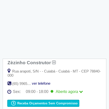
Zèzinho Construtor
Rua arapotí, S/N - - Cuiabá - Cuiabá - MT - CEP 78840-
000
ver telefone
(65) 99659-7804 | (65) 99980-5804 | (65) 99980-5864
Sex:
09:00 - 18:00
Aberto
agora
Seg:
09:00 - 18:00
Ter:
09:00 - 18:00
Receba Orçamentos Sem Compromisso
Qua:
09:00 - 18:00