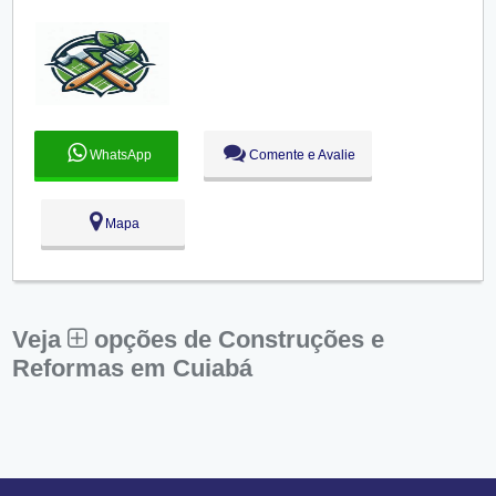
Qui:
09:00 - 18:00
Sex:
09:00 - 18:00
Aberto
agora
Sáb:
Fechado
Dom:
Fechado
WhatsApp
Comente e Avalie
Mapa
Veja
opções de Construções e
Reformas em Cuiabá