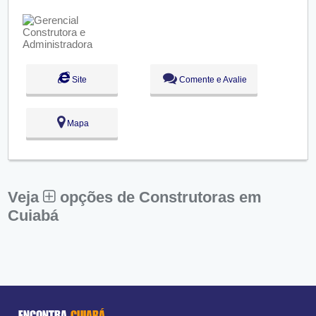
Qui:
09:00 - 18:00
Sex:
09:00 - 18:00
Sáb:
Fechado
Dom:
Fechado
Site
Comente e Avalie
Mapa
Veja
opções de Construtoras em
Cuiabá
ENCONTRA
CUIABÁ