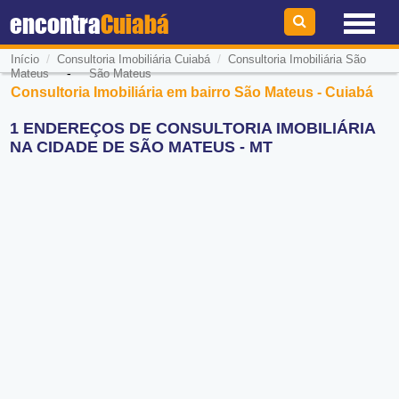
encontra
Cuiabá
/
/
Início
Consultoria Imobiliária Cuiabá
Consultoria Imobiliária São
-
Mateus
São Mateus
Consultoria Imobiliária em bairro São Mateus - Cuiabá
1 ENDEREÇOS DE CONSULTORIA IMOBILIÁRIA
NA CIDADE DE SÃO MATEUS - MT