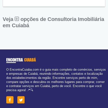
●
Qui:
09:00 - 18:00
Abre ás 09:00
Sex:
09:00 - 18:00
Sáb:
Fechado
Dom:
Fechado
Veja
opções de Consultoria Imobiliária
em Cuiabá
ENCONTRA
CUIABÁ
O EncontraCuiaba.com é o guia mais completo de comércios, serviços
e empresas de Cuiabá, reunindo informações, contatos e localização
dos estabelecimentos da região. Encontre serviços perto de mim,
compare opções e descubra os melhores lugares para comprar, comer
e contratar serviços em Cuiabá, perto de você. Encontre o que você
precisa agora! 📍🔍