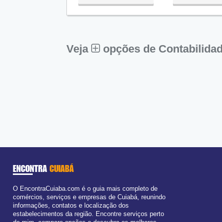
Qua:
09:00 - 18:00
Qui:
09:00 - 18:00
Aberto
ago
Sex:
09:00 - 18:00
Sáb:
Fechado
Dom:
Fechado
Veja
opções de Contabilida
ENCONTRA
CUIABÁ
O EncontraCuiaba.com é o guia mais completo de
comércios, serviços e empresas de Cuiabá, reunindo
informações, contatos e localização dos
estabelecimentos da região. Encontre serviços perto