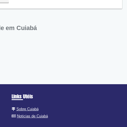
ra
de em Cuiabá
Links Utéis
Sobre Cuiabá
Noticias de Cuiabá