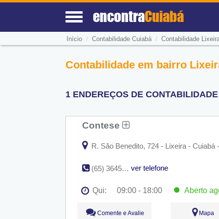
encontra
Cuiabá
/
/
Início
Contabilidade Cuiabá
Contabilidade Lixeir
Contabilidade em bairro Lixei
1 ENDEREÇOS DE CONTABILIDADE N
Contese
R. São Benedito, 724 - Lixeira - Cuiabá
ver telefone
(65) 3645-3535
Qui:
09:00 - 18:00
Aberto
ag
Seg:
09:00 - 18:00
Comente e Avalie
Mapa
Ter:
09:00 - 18:00