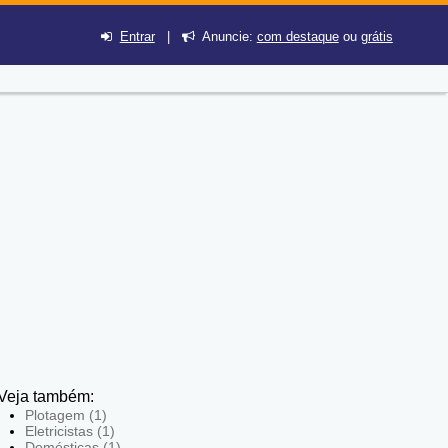
Entrar
|
Anuncie:
com destaque
ou
grátis
Veja também:
Plotagem (1)
Eletricistas (1)
Domésticas (1)