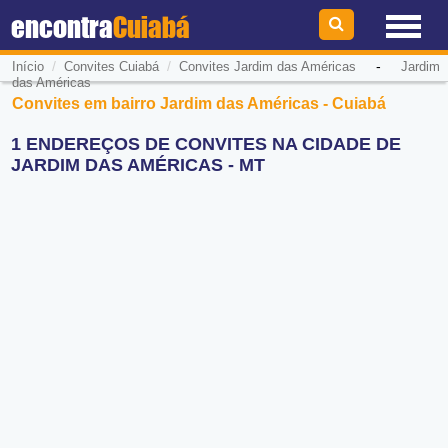
encontra
Cuiabá
/
/
-
Início
Convites Cuiabá
Convites Jardim das Américas
Jardim
das Américas
Convites em bairro Jardim das Américas - Cuiabá
1 ENDEREÇOS DE CONVITES NA CIDADE DE
JARDIM DAS AMÉRICAS - MT