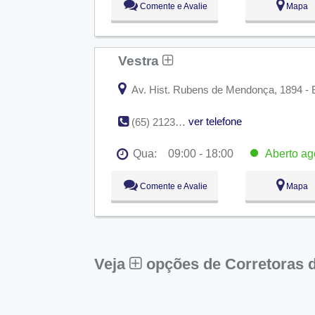
Comente e Avalie
Mapa
Ter:
09:00 - 18:00
Qua:
09:00 - 18:00
Aberto
ago
Qui:
09:00 - 18:00
Sex:
09:00 - 18:00
Vestra
Sáb:
Fechado
Dom:
Fechado
Av. Hist. Rubens de Mendonça, 1894 - 
ver telefone
(65) 2123-4000
Qua:
09:00 - 18:00
Aberto
ag
Seg:
09:00 - 18:00
Comente e Avalie
Mapa
Ter:
09:00 - 18:00
Qua:
09:00 - 18:00
Aberto
ago
Qui:
09:00 - 18:00
Sex:
09:00 - 18:00
Sáb:
Fechado
Dom:
Fechado
Veja
opções de Corretoras 