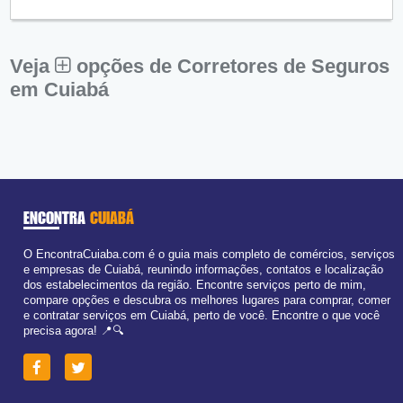
Qui:
09:00 - 18:00
Sex:
09:00 - 18:00
Sáb:
Fechado
Dom:
Fechado
Veja
opções de Corretores de Seguros
em Cuiabá
ENCONTRA
CUIABÁ
O EncontraCuiaba.com é o guia mais completo de comércios, serviços
e empresas de Cuiabá, reunindo informações, contatos e localização
dos estabelecimentos da região. Encontre serviços perto de mim,
compare opções e descubra os melhores lugares para comprar, comer
e contratar serviços em Cuiabá, perto de você. Encontre o que você
precisa agora! 📍🔍