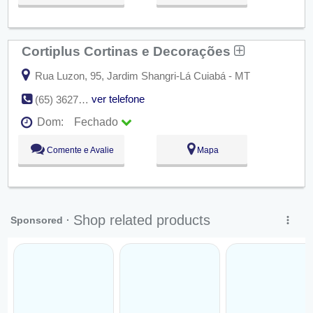
Qua:
09:00 - 18:00
Qui:
09:00 - 18:00
Sex:
09:00 - 18:00
Sáb:
Fechado
Cortiplus Cortinas e Decorações
Dom:
Fechado
Rua Luzon, 95, Jardim Shangri-Lá Cuiabá - MT
ver telefone
(65) 3627-1368
Dom:
Fechado
Seg:
09:00 - 18:00
Comente e Avalie
Mapa
Ter:
09:00 - 18:00
Qua:
09:00 - 18:00
Qui:
09:00 - 18:00
Sex:
09:00 - 18:00
Sáb:
Fechado
Dom:
Fechado