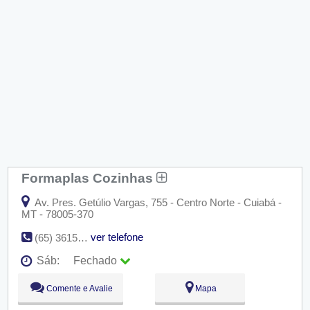
Formaplas Cozinhas
Av. Pres. Getúlio Vargas, 755 - Centro Norte - Cuiabá -
MT - 78005-370
ver telefone
(65) 3615-7010
Sáb:
Fechado
Seg:
09:00 - 18:00
Comente e Avalie
Mapa
Ter:
09:00 - 18:00
Qua:
09:00 - 18:00