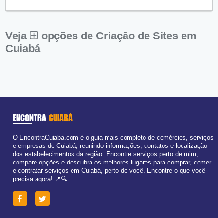
Qui:
09:00 - 18:00
Sex:
09:00 - 18:00
Sáb:
Fechado
Dom:
Fechado
Veja
opções de Criação de Sites em
Cuiabá
ENCONTRA
CUIABÁ
O EncontraCuiaba.com é o guia mais completo de comércios, serviços
e empresas de Cuiabá, reunindo informações, contatos e localização
dos estabelecimentos da região. Encontre serviços perto de mim,
compare opções e descubra os melhores lugares para comprar, comer
e contratar serviços em Cuiabá, perto de você. Encontre o que você
precisa agora! 📍🔍