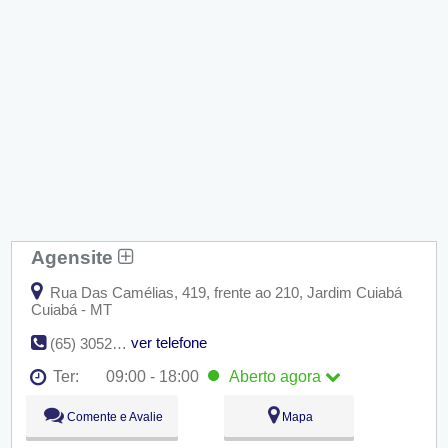
Agensite
Rua Das Camélias, 419, frente ao 210, Jardim Cuiabá
Cuiabá - MT
ver telefone
(65) 3052-7731
Ter:
09:00 - 18:00
Aberto
agora
Seg:
09:00 - 18:00
Comente e Avalie
Mapa
Ter:
09:00 - 18:00
Aberto
agora
Qua:
09:00 - 18:00