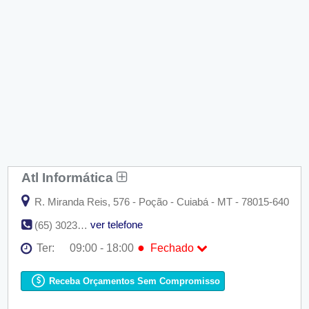
Atl Informática
R. Miranda Reis, 576 - Poção - Cuiabá - MT - 78015-640
ver telefone
(65) 3023-9610
●
Ter:
09:00 - 18:00
Fechado
Seg:
09:00 - 18:00
●
Ter:
09:00 - 18:00
Fechado
Receba Orçamentos Sem Compromisso
Qua:
09:00 - 18:00
Qui:
09:00 - 18:00