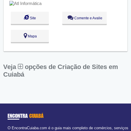
Sex:
09:00 - 18:00
Sáb:
Fechado
Dom:
Fechado
Site
Comente e Avalie
Mapa
Veja
opções de Criação de Sites em
Cuiabá
ENCONTRA
CUIABÁ
O EncontraCuiaba.com é o guia mais completo de comércios, serviços