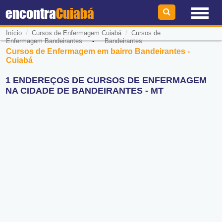
encontra
Cuiabá
/
/
Início
Cursos de Enfermagem Cuiabá
Cursos de
-
Enfermagem Bandeirantes
Bandeirantes
Cursos de Enfermagem em bairro Bandeirantes -
Cuiabá
1 ENDEREÇOS DE CURSOS DE ENFERMAGEM
NA CIDADE DE BANDEIRANTES - MT