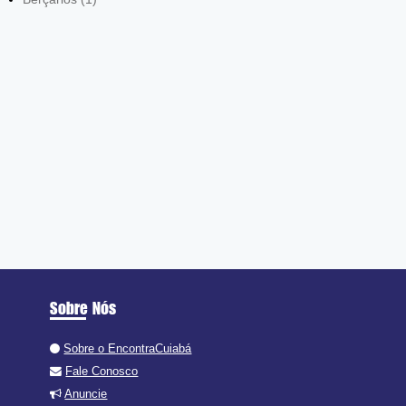
Sobre Nós
Sobre o EncontraCuiabá
Fale Conosco
Anuncie