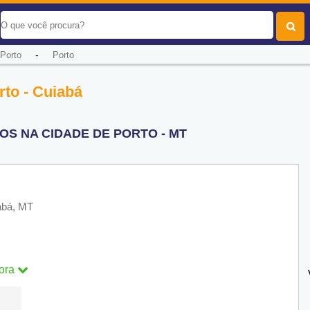
-
Porto
Porto
rto - Cuiabá
OS NA CIDADE DE PORTO - MT
abá, MT
ora