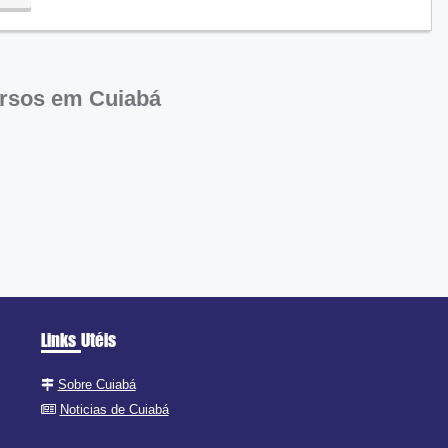
ra
rsos em Cuiabá
Links Utéis
Sobre Cuiabá
Noticias de Cuiabá