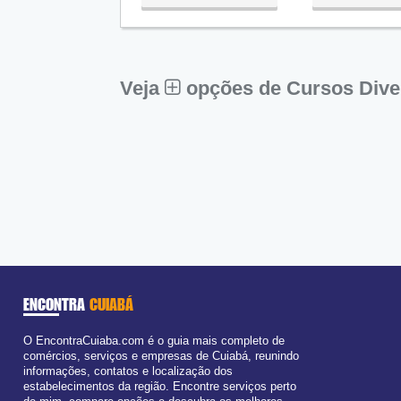
Qua:
09:00 - 18:00
Qui:
09:00 - 18:00
Aberto
ago
Sex:
09:00 - 18:00
Sáb:
Fechado
Dom:
Fechado
Veja
opções de Cursos Dive
ENCONTRA
CUIABÁ
O EncontraCuiaba.com é o guia mais completo de
comércios, serviços e empresas de Cuiabá, reunindo
informações, contatos e localização dos
estabelecimentos da região. Encontre serviços perto