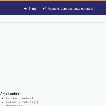
Entrar
|
Anuncie:
com destaque
ou
grátis
Veja também:
Escolas Infantis (1)
Cursos Supletivos (1)
Berçários (1)