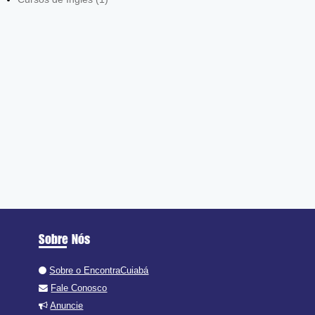
Sobre Nós
Sobre o EncontraCuiabá
Fale Conosco
Anuncie