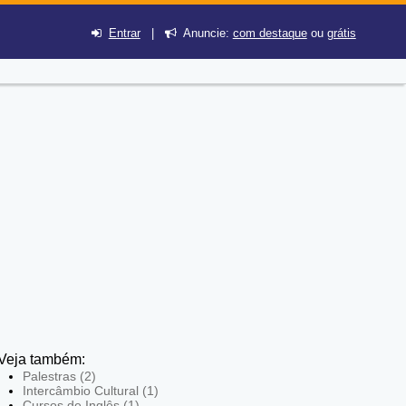
Entrar
|
Anuncie:
com destaque
ou
grátis
Veja também:
Palestras (2)
Intercâmbio Cultural (1)
Cursos de Inglês (1)