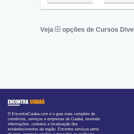
Qua:
09:00 - 18:00
Qui:
09:00 - 18:00
Sex:
09:00 - 18:00
Sáb:
Fechado
Dom:
Fechado
Veja
opções de Cursos Dive
ENCONTRA
CUIABÁ
O EncontraCuiaba.com é o guia mais completo de
comércios, serviços e empresas de Cuiabá, reunindo
informações, contatos e localização dos
estabelecimentos da região. Encontre serviços perto