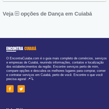
Sex:
09:00 - 18:00
Sáb:
Fechado
Dom:
Fechado
Veja
opções de Dança em Cuiabá
ENCONTRA
CUIABÁ
O EncontraCuiaba.com é o guia mais completo de comércios, serviços
e empresas de Cuiabá, reunindo informações, contatos e localização
dos estabelecimentos da região. Encontre serviços perto de mim,
compare opções e descubra os melhores lugares para comprar, comer
e contratar serviços em Cuiabá, perto de você. Encontre o que você
precisa agora! 📍🔍