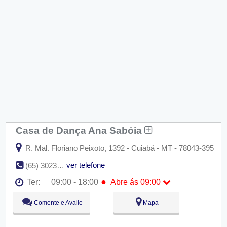
Casa de Dança Ana Sabóia
R. Mal. Floriano Peixoto, 1392 - Cuiabá - MT - 78043-395
ver telefone
(65) 3023-8816
●
Ter:
09:00 - 18:00
Abre ás 09:00
Seg:
09:00 - 18:00
Comente e Avalie
Mapa
●
Ter:
09:00 - 18:00
Abre ás 09:00
Qua:
09:00 - 18:00
Qui:
09:00 - 18:00