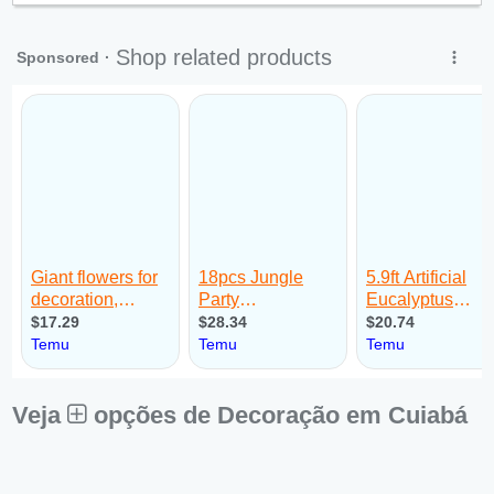
Sex:
09:00 - 18:00
Sáb:
Fechado
Dom:
Fechado
Veja
opções de Decoração em Cuiabá