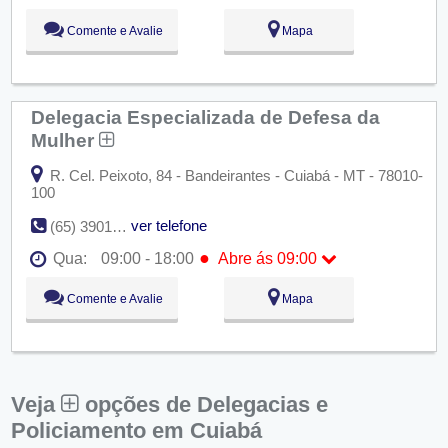
Seg:
09:00 - 18:00
Comente e Avalie
Mapa
Ter:
09:00 - 18:00
●
Qua:
09:00 - 18:00
Abre ás 09:00
Qui:
09:00 - 18:00
Sex:
09:00 - 18:00
Sáb:
Fechado
Delegacia Especializada de Defesa da
Dom:
Fechado
Mulher
R. Cel. Peixoto, 84 - Bandeirantes - Cuiabá - MT - 78010-
100
ver telefone
(65) 3901-5327
●
Qua:
09:00 - 18:00
Abre ás 09:00
Seg:
09:00 - 18:00
Comente e Avalie
Mapa
Ter:
09:00 - 18:00
●
Qua:
09:00 - 18:00
Abre ás 09:00
Qui:
09:00 - 18:00
Sex:
09:00 - 18:00
Sáb:
Fechado
Dom:
Fechado
Veja
opções de Delegacias e
Policiamento em Cuiabá