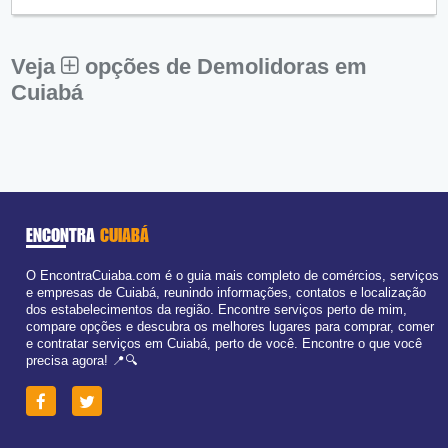
Sex:
09:00 - 18:00
Sáb:
Fechado
Dom:
Fechado
Veja
opções de Demolidoras em
Cuiabá
ENCONTRA
CUIABÁ
O EncontraCuiaba.com é o guia mais completo de comércios, serviços
e empresas de Cuiabá, reunindo informações, contatos e localização
dos estabelecimentos da região. Encontre serviços perto de mim,
compare opções e descubra os melhores lugares para comprar, comer
e contratar serviços em Cuiabá, perto de você. Encontre o que você
precisa agora! 📍🔍