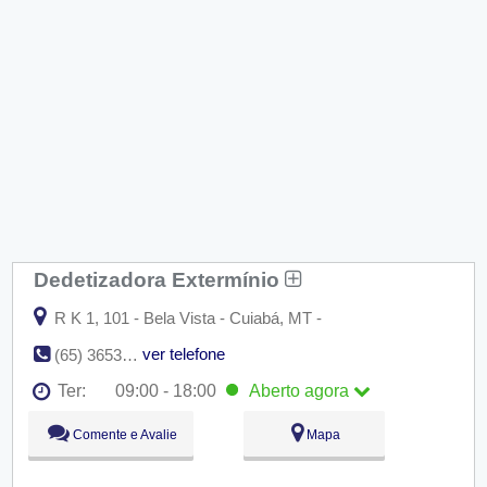
Dedetizadora Extermínio
R K 1, 101 - Bela Vista - Cuiabá, MT -
ver telefone
(65) 3653-6583
Ter:
09:00 - 18:00
Aberto
agora
Seg:
09:00 - 18:00
Comente e Avalie
Mapa
Ter:
09:00 - 18:00
Aberto
agora
Qua:
09:00 - 18:00
Qui:
09:00 - 18:00