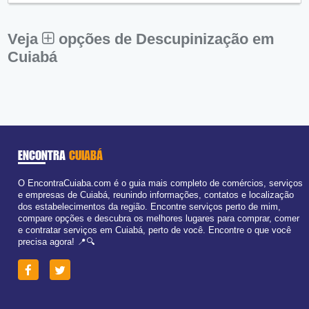
Sex:
09:00 - 18:00
Sáb:
Fechado
Dom:
Fechado
Veja
opções de Descupinização em
Cuiabá
ENCONTRA
CUIABÁ
O EncontraCuiaba.com é o guia mais completo de comércios, serviços
e empresas de Cuiabá, reunindo informações, contatos e localização
dos estabelecimentos da região. Encontre serviços perto de mim,
compare opções e descubra os melhores lugares para comprar, comer
e contratar serviços em Cuiabá, perto de você. Encontre o que você
precisa agora! 📍🔍