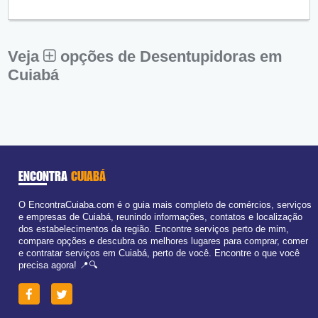
●
Qui:
09:00 - 18:00
Fechado
Sex:
09:00 - 18:00
Sáb:
Fechado
Dom:
Fechado
Veja
opções de Desentupidoras em
Cuiabá
ENCONTRA
CUIABÁ
O EncontraCuiaba.com é o guia mais completo de comércios, serviços
e empresas de Cuiabá, reunindo informações, contatos e localização
dos estabelecimentos da região. Encontre serviços perto de mim,
compare opções e descubra os melhores lugares para comprar, comer
e contratar serviços em Cuiabá, perto de você. Encontre o que você
precisa agora! 📍🔍