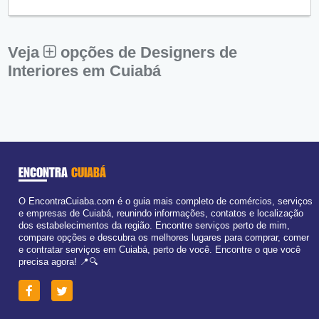
Qui:
09:00 - 18:00
Sex:
09:00 - 18:00
Sáb:
Fechado
Dom:
Fechado
Veja
opções de Designers de
Interiores em Cuiabá
ENCONTRA
CUIABÁ
O EncontraCuiaba.com é o guia mais completo de comércios, serviços
e empresas de Cuiabá, reunindo informações, contatos e localização
dos estabelecimentos da região. Encontre serviços perto de mim,
compare opções e descubra os melhores lugares para comprar, comer
e contratar serviços em Cuiabá, perto de você. Encontre o que você
precisa agora! 📍🔍