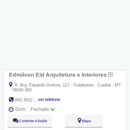
Edmilson Eid Arquitetura e Interiores
R. Brg. Eduardo Gomes, 117 - Goiabeiras - Cuiabá - MT
- 78045-350
ver telefone
(65) 3622-0824
Dom:
Fechado
Seg:
09:00 - 18:00
Comente e Avalie
Mapa
Ter:
09:00 - 18:00
Qua:
09:00 - 18:00