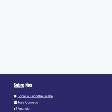
Sobre Nós
Sobre o EncontraCuiabá
Fale Conosco
Anuncie