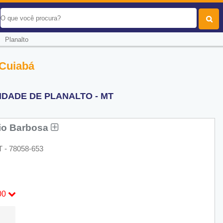
-
Planalto
 Cuiabá
IDADE DE PLANALTO - MT
cio Barbosa
T - 78058-653
00