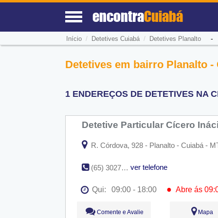
encontra
Cuiabá
/
/
Início
Detetives Cuiabá
Detetives Planalto
Detetives em bairro Planalto -
1 ENDEREÇOS DE DETETIVES NA C
Detetive Particular Cícero Iná
R. Córdova, 928 - Planalto - Cuiabá - M
ver telefone
(65) 3027-2589
●
Qui:
09:00 - 18:00
Abre ás 09:
Seg:
09:00 - 18:00
Comente e Avalie
Mapa
Ter:
09:00 - 18:00