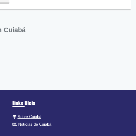
00
m Cuiabá
Links Utéis
Sobre Cuiabá
Noticias de Cuiabá