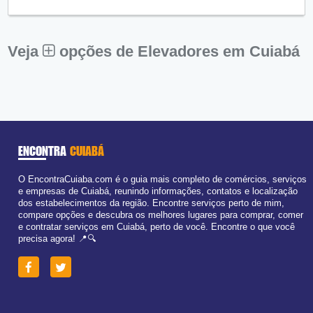
Qui:
09:00 - 18:00
Sex:
09:00 - 18:00
Sáb:
Fechado
Dom:
Fechado
Veja
opções de Elevadores em Cuiabá
ENCONTRA
CUIABÁ
O EncontraCuiaba.com é o guia mais completo de comércios, serviços
e empresas de Cuiabá, reunindo informações, contatos e localização
dos estabelecimentos da região. Encontre serviços perto de mim,
compare opções e descubra os melhores lugares para comprar, comer
e contratar serviços em Cuiabá, perto de você. Encontre o que você
precisa agora! 📍🔍