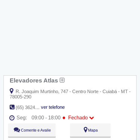
Elevadores Atlas
R. Joaquim Murtinho, 747 - Centro Norte - Cuiabá - MT -
78005-290
ver telefone
(65) 3624-3031
●
Seg:
09:00 - 18:00
Fechado
●
Seg:
09:00 - 18:00
Fechado
Comente e Avalie
Mapa
Ter:
09:00 - 18:00
Qua:
09:00 - 18:00