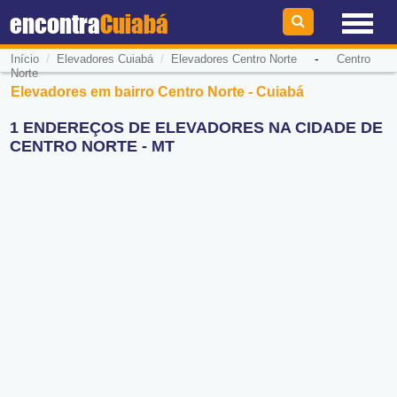
encontra
Cuiabá
/
/
-
Início
Elevadores Cuiabá
Elevadores Centro Norte
Centro
Norte
Elevadores em bairro Centro Norte - Cuiabá
1 ENDEREÇOS DE ELEVADORES NA CIDADE DE
CENTRO NORTE - MT